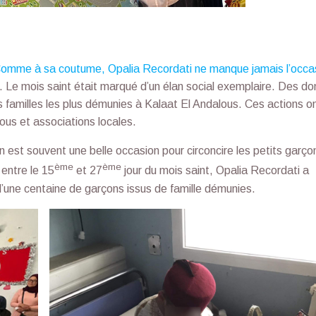
omme à sa coutume, Opalia Recordati ne manque jamais l’occa
. Le mois saint était marqué d’un élan social exemplaire. Des do
es familles les plus démunies à Kalaat El Andalous. Ces actions o
ous et associations locales.
 est souvent une belle occasion pour circoncire les petits garço
ème
ème
 entre le 15
et 27
jour du mois saint, Opalia Recordati a
 d’une centaine de garçons issus de famille démunies.