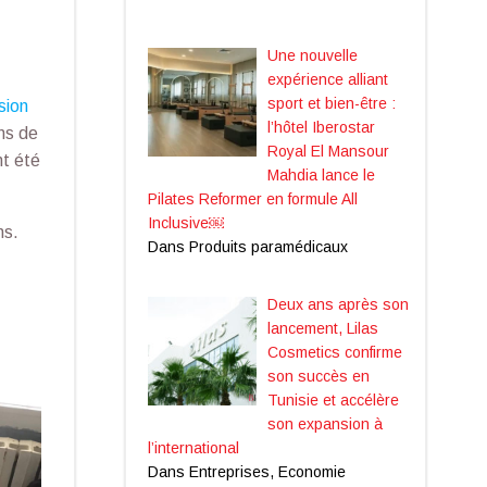
Une nouvelle
expérience alliant
sport et bien-être :
sion
l’hôtel Iberostar
ns de
Royal El Mansour
nt été
Mahdia lance le
Pilates Reformer en formule All
Inclusive￼
ns.
Dans Produits paramédicaux
Deux ans après son
lancement, Lilas
Cosmetics confirme
son succès en
Tunisie et accélère
son expansion à
l’international
Dans Entreprises, Economie