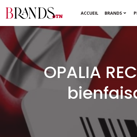
Aller
au
ACCUEIL
BRANDS
P
contenu
OPALIA REC
bienfais