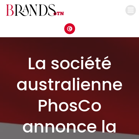
Aller
au
contenu
La société
australienne
PhosCo
annonce la