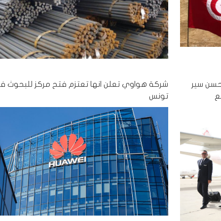
 حسن سير
شركة هواوي تعلن انها تعتزم فتح مركز للبحوث 
ع
تونس