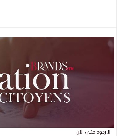
تصفّح
المقالات
لا ردود حتى الان