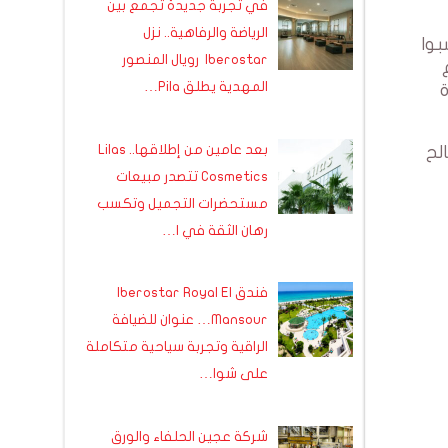
في تجربة جديدة تجمع بين
الرياضة والرفاهية.. نزل
بوا
Iberostar رويال المنصور
المهدية يطلق Pila…
بعد عامين من إطلاقها.. Lilas
لح
Cosmetics تتصدر مبيعات
مستحضرات التجميل وتكسب
رهان الثقة في ا…
فندق Iberostar Royal El
Mansour… عنوان للضيافة
الراقية وتجربة سياحية متكاملة
على شوا…
شركة عجين الحلفاء والورق