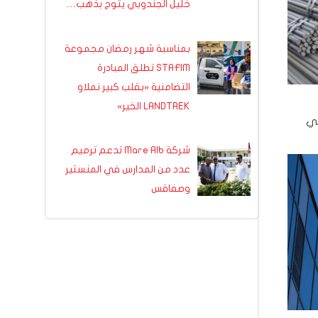
خليل الجندوبي يتوج بذهب…
بمناسبة شهر رمضان مجموعة
STAFIM تطلق المبادرة
التضامنية «بقلب كبير نملاو
LANDTREK الخير»
في
شركة Mare Alb تدعم ترميم
عدد من المدارس في المنستير
وصفاقس