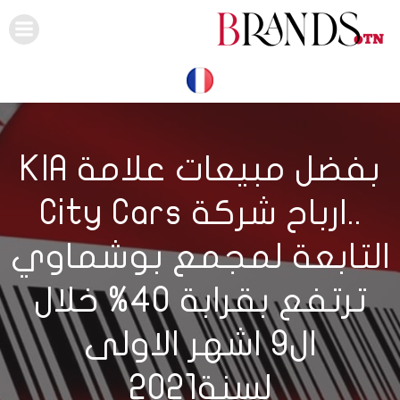
Skip
to
content
بفضل مبيعات علامة KIA
..ارباح شركة City Cars
التابعة لمجمع بوشماوي
ترتفع بقرابة 40% خلال
ال9 اشهر الاولى
لسنة2021