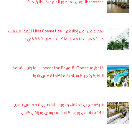
Iberostar رويال المنصور المهدية يطلق Pila…
بعد عامين من إطلاقها.. Lilas Cosmetics تتصدر مبيعات
مستحضرات التجميل وتكسب رهان الثقة في ا…
فندق Iberostar Royal El Mansour… عنوان للضيافة
الراقية وتجربة سياحية متكاملة على شوا…
شركة عجين الحلفاء والورق بالقصرين تنجح في تأمين
5446 طنا من ورق الكتاب المدرسي وتؤمّن كامل…