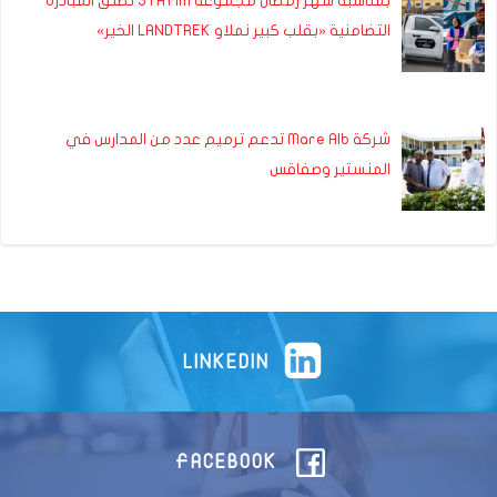
بمناسبة شهر رمضان مجموعة STAFIM تطلق المبادرة
التضامنية «بقلب كبير نملاو LANDTREK الخير»
شركة Mare Alb تدعم ترميم عدد من المدارس في
المنستير وصفاقس
LINKEDIN
FACEBOOK