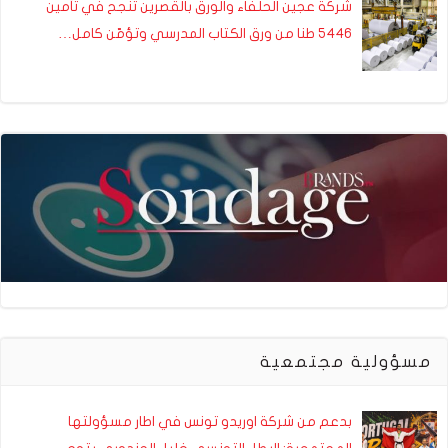
شركة عجين الحلفاء والورق بالقصرين تنجح في تأمين
5446 طنا من ورق الكتاب المدرسي وتؤمّن كامل…
مسؤولية مجتمعية
بدعم من شركة اوريدو تونس في اطار مسؤولتها