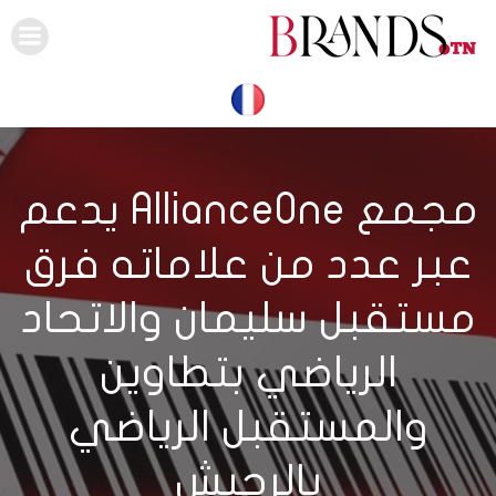
Skip
to
content
مجمع AllianceOne يدعم
عبر عدد من علاماته فرق
مستقبل سليمان والاتحاد
الرياضي بتطاوين
والمستقبل الرياضي
بالرجيش