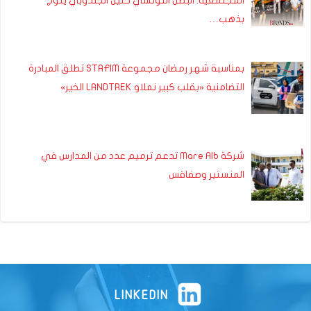
المجتمعية: البطل التونسي خليل الجندوبي يتوج
بذهب…
بمناسبة شهر رمضان مجموعة STAFIM تطلق المبادرة
التضامنية «بقلب كبير نملاو LANDTREK الخير»
شركة Mare Alb تدعم ترميم عدد من المدارس في
المنستير وصفاقس
LINKEDIN