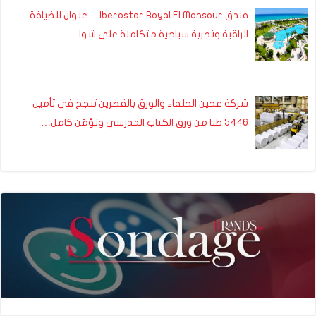
فندق Iberostar Royal El Mansour… عنوان للضيافة
الراقية وتجربة سياحية متكاملة على شوا…
شركة عجين الحلفاء والورق بالقصرين تنجح في تأمين
5446 طنا من ورق الكتاب المدرسي وتؤمّن كامل…