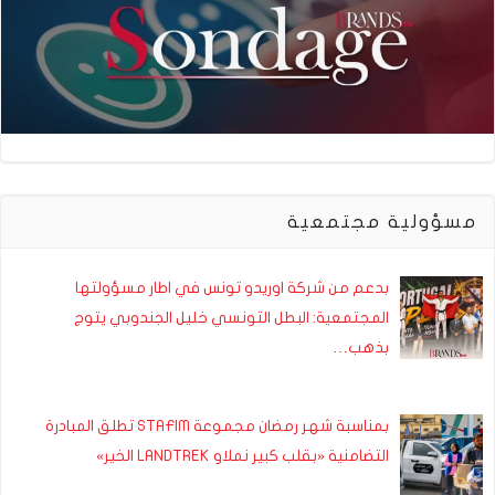
مسؤولية مجتمعية
بدعم من شركة اوريدو تونس في اطار مسؤولتها
المجتمعية: البطل التونسي خليل الجندوبي يتوج
بذهب…
بمناسبة شهر رمضان مجموعة STAFIM تطلق المبادرة
التضامنية «بقلب كبير نملاو LANDTREK الخير»