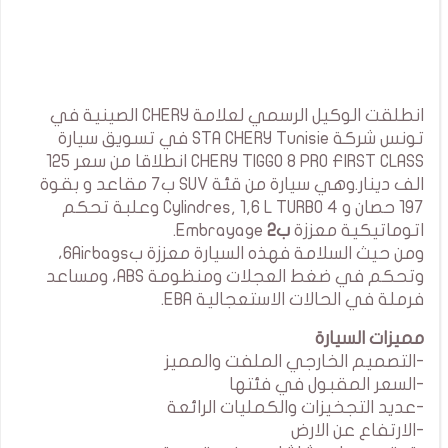
انطلقت الوكيل الرسمي لعلامة CHERY الصينية في
تونس شركة STA CHERY Tunisie في تسويق سيارة
CHERY TIGGO 8 PRO FIRST CLASS انطلاقا من سعر 125
الف دينار.وهي سيارة من قئة SUV ب7 مقاعد و بقوة
197 حصان و 4 Cylindres, 1,6 L TURBO وعلبة تحكم
اتوماتيكية معززة
ب2
Embrayage.
ومن حيث السلامة فهذه السيارة معززة ب6Airbags،
وتحكم في ضغط العجلات ومنظومة ABS، ومساعد
فرملة في الحالات الاستعجالية EBA.
مميزات السيارة
-التصميم الخارجي الملفت والمميز
-السعر المقبول في فئتها
-عديد التجخيزات والكمليات الرائعة
-الارتفاع عن الارض