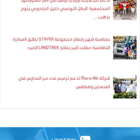
بدعم من شركة اوريدو تونس في اطار مسؤولتها
المجتمعية: البطل التونسي خليل الجندوبي يتوج
بذهب…
بمناسبة شهر رمضان مجموعة STAFIM تطلق المبادرة
التضامنية «بقلب كبير نملاو LANDTREK الخير»
شركة Mare Alb تدعم ترميم عدد من المدارس في
المنستير وصفاقس