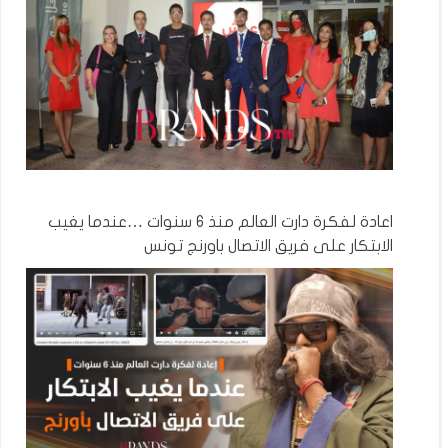
اعادة لفكرة دارت العالم منذ 6 سنوات …عندما يغيب
الابتكار على فريق الاتصال باورنج تونس