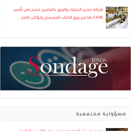
شركة عجين الحلفاء والورق بالقصرين تنجح في تأمين
5446 طنا من ورق الكتاب المدرسي وتؤمّن كامل…
مسؤولية مجتمعية