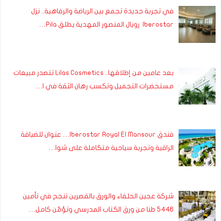
في تجربة جديدة تجمع بين الرياضة والرفاهية.. نزل
Iberostar رويال المنصور المهدية يطلق Pila…
بعد عامين من إطلاقها.. Lilas Cosmetics تتصدر مبيعات
مستحضرات التجميل وتكسب رهان الثقة في ا…
فندق Iberostar Royal El Mansour… عنوان للضيافة
الراقية وتجربة سياحية متكاملة على شوا…
شركة عجين الحلفاء والورق بالقصرين تنجح في تأمين
5446 طنا من ورق الكتاب المدرسي وتؤمّن كامل…