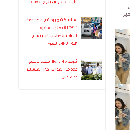
خليل الجندوبي يتوج بذهب…
ف
ير
بمناسبة شهر رمضان مجموعة
STAFIM تطلق المبادرة
التضامنية «بقلب كبير نملاو
LANDTREK الخير»
شركة Mare Alb تدعم ترميم
عدد من المدارس في المنستير
وصفاقس