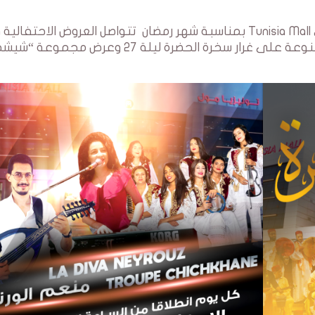
في اطار البرنامج الثري الذي اعده الفضاء التجاري Tunisia Mall بمناسبة شهر رمضان تتواصل العروض الاحتف
الفضاء الى ليلة العيد وذلك بعدد من العروض المتنوعة على غرار سخرة الحضرة ليلة 27 وعرض