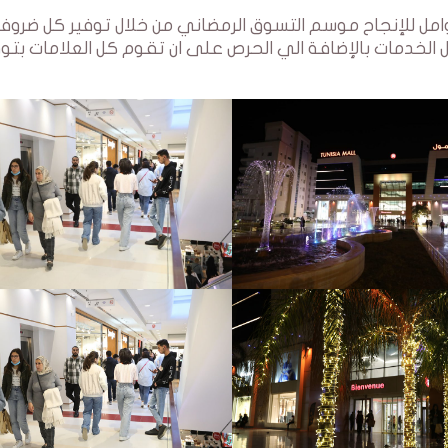
Tunisia Mall بتوفير كل العوامل للإنجاح موسم التسوق الرمضاني من خلال توفير كل ضرو
 الخدمات بالإضافة الي الحرص على ان تقوم كل العلامات بتوف