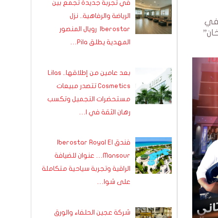
في تجربة جديدة تجمع بين
الرياضة والرفاهية.. نزل
الية في
Iberostar رويال المنصور
 مجموعة “شيشخان”
المهدية يطلق Pila…
بعد عامين من إطلاقها.. Lilas
Cosmetics تتصدر مبيعات
مستحضرات التجميل وتكسب
رهان الثقة في ا…
فندق Iberostar Royal El
Mansour… عنوان للضيافة
الراقية وتجربة سياحية متكاملة
على شوا…
شركة عجين الحلفاء والورق