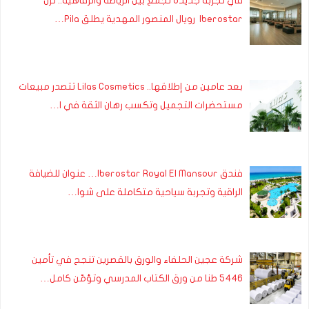
في تجربة جديدة تجمع بين الرياضة والرفاهية.. نزل
Iberostar رويال المنصور المهدية يطلق Pila…
بعد عامين من إطلاقها.. Lilas Cosmetics تتصدر مبيعات
مستحضرات التجميل وتكسب رهان الثقة في ا…
فندق Iberostar Royal El Mansour… عنوان للضيافة
الراقية وتجربة سياحية متكاملة على شوا…
شركة عجين الحلفاء والورق بالقصرين تنجح في تأمين
5446 طنا من ورق الكتاب المدرسي وتؤمّن كامل…