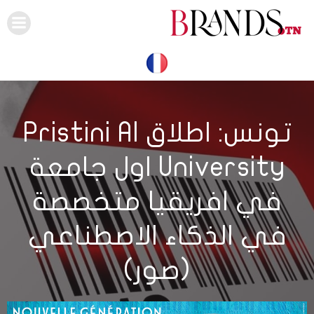
Skip
to
content
تونس: اطلاق Pristini AI
University اول جامعة
في افريقيا متخصصة
في الذكاء الاصطناعي
(صور)