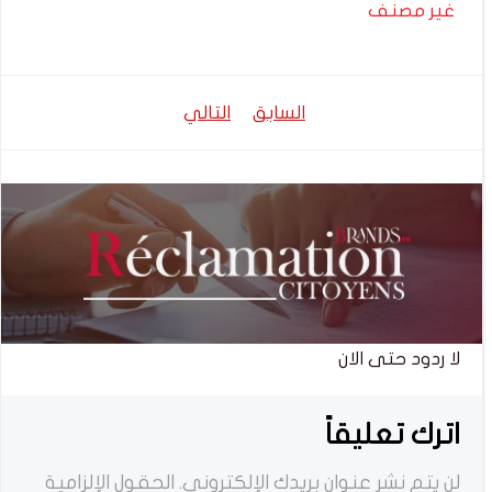
غير مصنف
تصفّح
تصفّح
السابق
التالي
المقالات
المقالات
لا ردود حتى الان
اترك تعليقاً
لن يتم نشر عنوان بريدك الإلكتروني.
الحقول الإلزامية