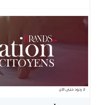
تصفّح
المقالات
لا ردود حتى الان