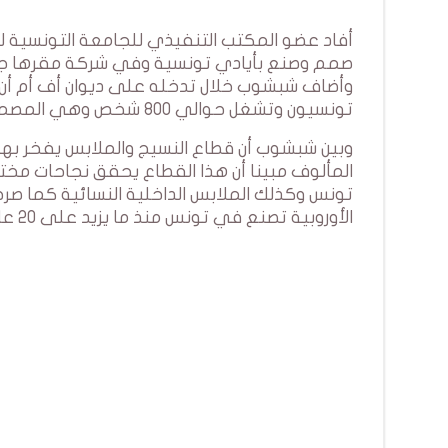
أفاد عضو المكتب التنفيذي للجامعة التونسية ل
صمم وصنع بأيادي تونسية وفي شركة مقرها جه
تونسيون وتشغل حوالي 800 شخص وهي المصمم والمصنع الرسمي للمنتخبات الألمانية ذكورا وإناثا.
وبين شبشوب أن قطاع النسيج والملابس يفخر بهذا 
المألوف مبينا أن هذا القطاع يحقق نجاحات مختل
تونس وكذلك الملابس الداخلية النسائية كما صرح
الأوروبية تصنع في تونس منذ ما يزيد على 20 عاما.