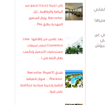
في تجربة جديدة تجمع بين
لماني
الرياضة والرفاهية.. نزل
Iberostar رويال المنصور
 على ديوان أف أم أن الشركة المصنعة هي ألمانية ولها فرع في بنزرت منذ 1974 يسيرها
المهدية يطلق Pila…
ني عن
بعد عامين من إطلاقها.. Lilas
في
لجيوش
Cosmetics تتصدر مبيعات
مستحضرات التجميل وتكسب
رهان الثقة في ا…
فندق Iberostar Royal El
Mansour… عنوان للضيافة
الراقية وتجربة سياحية متكاملة
على شوا…