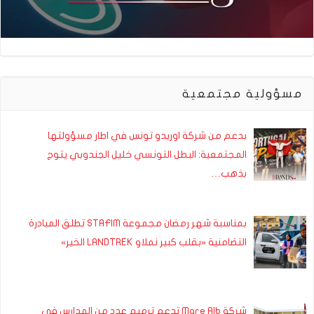
مسؤولية مجتمعية
بدعم من شركة اوريدو تونس في اطار مسؤولتها
المجتمعية: البطل التونسي خليل الجندوبي يتوج
بذهب…
بمناسبة شهر رمضان مجموعة STAFIM تطلق المبادرة
التضامنية «بقلب كبير نملاو LANDTREK الخير»
شركة Mare Alb تدعم ترميم عدد من المدارس في