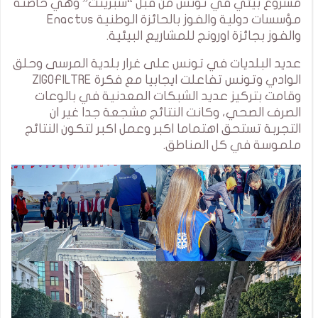
مشروع بيئي في تونس من قبل “سبرينت” وهي حاضنة
مؤسسات دولية والفوز بالحائزة الوطنية Enactus
والفوز بجائزة اورونج للمشاريع البيئية.
عديد البلديات في تونس على غرار بلدية المرسى وحلق
الوادي وتونس تفاعلت ايجابيا مع فكرة ZIGOFILTRE
وقامت بتركيز عديد الشبكات المعدنية في بالوعات
الصرف الصحي، وكانت النتائج مشجعة جدا غير ان
التجربة تستحق اهتماما اكبر وعمل اكبر لتكون النتائج
ملموسة في كل المناطق.