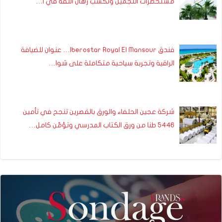
مستحضرات التجميل وتكسب رهان الثقة في ا…
فندق Iberostar Royal El Mansour… عنوان للضيافة
الراقية وتجربة سياحية متكاملة على شوا…
شركة عجين الحلفاء والورق بالقصرين تنجح في تأمين
5446 طنا من ورق الكتاب المدرسي وتؤمّن كامل…