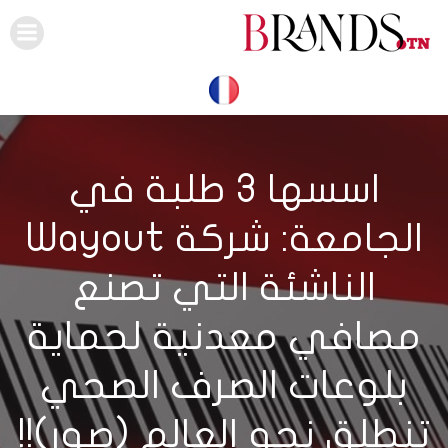
Skip
to
content
اسسها 3 طلبة في
الجامعة: شركة Wayout
الناشئة التي تصنع
مصافي معدنية لحماية
بلوعات الصرف الصحي
تنطلق نحو العالم (صور)!!