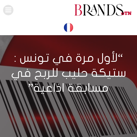
Skip
to
content
“لأول مرة في تونس :
ستيكة حليب للربح في
مسابقة اذاعية”