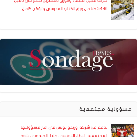
شركة عجين الحلفاء والورق بالقصرين تنجح في تأمين
5446 طنا من ورق الكتاب المدرسي وتؤمّن كامل…
مسؤولية مجتمعية
بدعم من شركة اوريدو تونس في اطار مسؤولتها
المجتمعية: البطل التونسي خليل الجندوبي يتوج