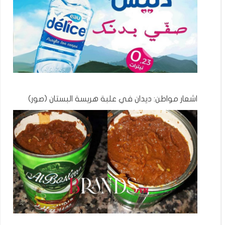
اشعار مواطن: ديدان في علبة هريسة البستان (صور)