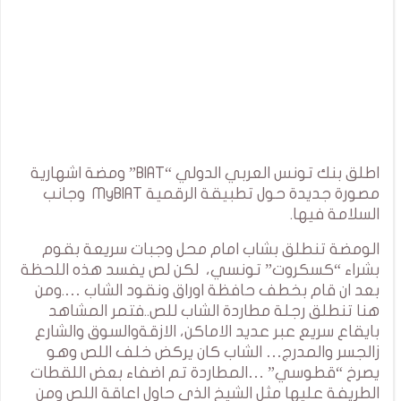
اطلق بنك تونس العربي الدولي “BIAT” ومضة اشهارية
مصورة جديدة حول تطبيقة الرقمية MyBIAT وجانب
السلامة فيها.
الومضة تنطلق بشاب امام محل وجبات سريعة بقوم
بشراء “كسكروت” تونسي، لكن لص يفسد هذه اللحظة
بعد ان قام بخطف حافظة اوراق ونقود الشاب ….ومن
هنا تنطلق رجلة مطاردة الشاب للص..فتمر المشاهد
بايقاع سريع عبر عديد الاماكن، الازقةوالسوق والشارع
زالجسر والمدرج… الشاب كان يركض خلف اللص وهو
يصرخ “قطوسي” …المطاردة تم اضفاء بعض اللقطات
الطريفة عليها مثل الشيخ الذي حاول اعاقة اللص ومن