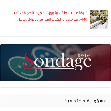
شركة عجين الحلفاء والورق بالقصرين تنجح في تأمين
5446 طنا من ورق الكتاب المدرسي وتؤمّن كامل…
مسؤولية مجتمعية