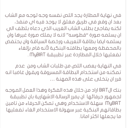
في نهاية المطارة يجد اللص نفسه وجه لوجه مع الشاب
بعد ان وقع في طريق مغلق لا يوجد فيه اي منفذ،
لكنه يفاجئ بطلب الشاب الغريب الذي دعاه بلطف الي
ان يسلمه صورة “قطوسه” لانه لا يملك صورة غيرها وان
يسلمه ايضا بطاقة التعريف ورخصة السياقة وان يحتفض
بالمحفظة ومعها بطاقته البنكية لأنه قام بإلغاء
تفعليها خلال المطاردة عبر تطبيقة MyBIAT .
في النهاية يعضب اللص من طلبات الشاب ومن عدم
تمكنه من استخدام البطاقة المسروقة ويقول غاضبا انه
قرر ان يتخلى على هذه المهنة …
بنك الBIAT اراد من خلال هذه الفكرة وهذا العمل الموجه
لجمهور حرفائها ان يمرر الرسالة الاشهارية بان تطبيقة
MyBIAT سهلة الاستخدام وهي تمكن الحرفاء من تامين
بطاقاتهم البنكية عبر سهولة الاستخدام الغاء تفعليها
ما يجعلها اكثر امانا.