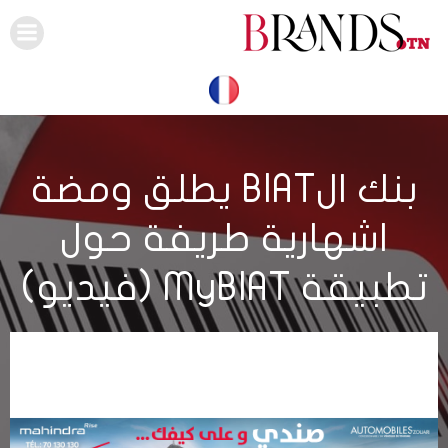
Skip
to
content
بنك الBIAT يطلق ومضة
اشهارية طريفة حول
تطبيقة MyBIAT (فيديو)