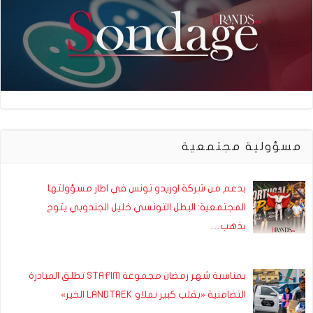
مسؤولية مجتمعية
بدعم من شركة اوريدو تونس في اطار مسؤولتها
المجتمعية: البطل التونسي خليل الجندوبي يتوج
بذهب…
بمناسبة شهر رمضان مجموعة STAFIM تطلق المبادرة
التضامنية «بقلب كبير نملاو LANDTREK الخير»