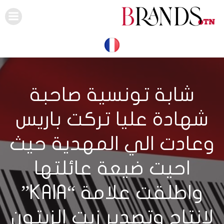
Skip
to
content
شابة تونسية صاحبة
شهادة عليا تركت باريس
وعادت الي المهدية حيث
احيت ضيعة عائلتها
واطلقت علامة “KAIA”
لانتاج وتصدير زيت الزيتون