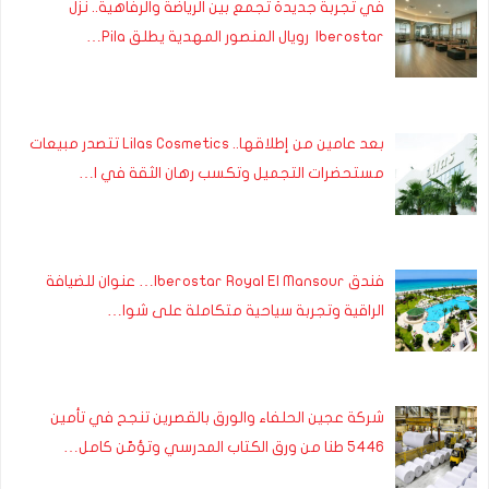
في تجربة جديدة تجمع بين الرياضة والرفاهية.. نزل
Iberostar رويال المنصور المهدية يطلق Pila…
بعد عامين من إطلاقها.. Lilas Cosmetics تتصدر مبيعات
مستحضرات التجميل وتكسب رهان الثقة في ا…
فندق Iberostar Royal El Mansour… عنوان للضيافة
الراقية وتجربة سياحية متكاملة على شوا…
شركة عجين الحلفاء والورق بالقصرين تنجح في تأمين
5446 طنا من ورق الكتاب المدرسي وتؤمّن كامل…