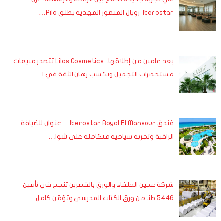
Iberostar رويال المنصور المهدية يطلق Pila…
بعد عامين من إطلاقها.. Lilas Cosmetics تتصدر مبيعات
مستحضرات التجميل وتكسب رهان الثقة في ا…
فندق Iberostar Royal El Mansour… عنوان للضيافة
الراقية وتجربة سياحية متكاملة على شوا…
شركة عجين الحلفاء والورق بالقصرين تنجح في تأمين
5446 طنا من ورق الكتاب المدرسي وتؤمّن كامل…