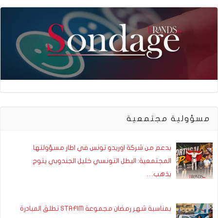
مسؤولية مجتمعية
بدعم من شركة اوريدو تونس في اطار مسؤولتها
المجتمعية: البطل التونسي خليل الجندوبي يتوج
بذهب…
بمناسبة شهر رمضان مجموعة STAFIM تطلق المبادرة