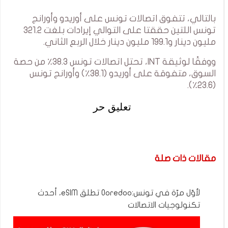
بالتالي، تتفوق اتصالات تونس على أوريدو وأورانج
تونس اللتين حققتا على التوالي إيرادات بلغت 321.2
مليون دينار و199.1 مليون دينار خلال الربع الثاني.
ووفقًا لوثيقة INT، تحتل اتصالات تونس 38.3٪ من حصة
السوق، متفوقة على أوريدو (38.1٪) وأورانج تونس
(23.6٪).
تعليق حر
مقالات ذات صلة
لأوّل مرّة في تونس:Ooredoo تطلق eSIM، أحدث
تكنولوجيات الاتصالات