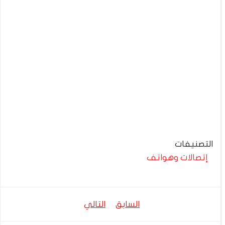
التصنيفات
إتصالات وهواتف
تصفّح
تصفّح
السابق
التالي
المقالات
المقالات