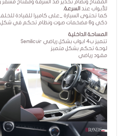
للأبواب عند
السرعة.
ذكي و6 مضخمات صوت ونظام تحكم في شكل القيادة(رياضي او مريح او اقتصادي) وتشغيل اوتوماتيكي للأضواء.
المساحة الداخلية
تتميز ب4 ابواب بشكل رياضي Semilicuir
لوحة تحكم بشكل متميز
مقود رياضي