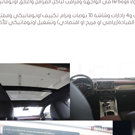
المفتاح ونضام تحذير ضد السرقة ومفتاح مشفر و2 Airbags في الواجهة ومراقب لتأكل الفرامل واغلاق او
كما تحتوى السيارة _على كاميرا للقيادة للخلف و4 رادارات وشاشة 10 بوصات ونزام تكييف اوتوماتيكي و