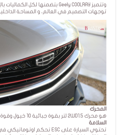
وتتميز Geely COOLRAY بتضمنها ل
توجهات التصميم في العالم، و المساحة الداخلية
المحرك
هو محرك 2WD1.5 لتر بقوة جبائية 10 خيول وقوة حقيقية 177 خيل وعلبة قيادة اوتوماتيكية.
السلامة