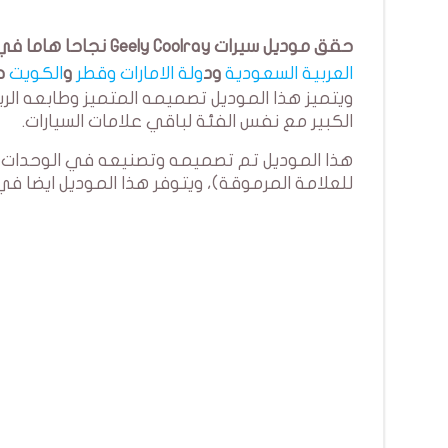
حقق موديل سيرات Geely Coolray نجاحا هاما في اوساق الخليج العربي مع تزايد الطلب عليه في اسواق
العربية السعودية
ود
ولة الامارات
وقطر
و
الكويت
حيث
ويتميز هذا الموديل تصميمه المتميز وطابعه ال
الكبير مع نفس الفئة لباقي علامات السيارات.
للعلامة المرموقة)، ويتوفر هذا الموديل ايضا في السوق التونسية بنوعين 