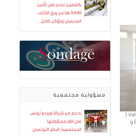
بالقصرين تنجح في تأمين
5446 طنا من ورق الكتاب
المدرسي وتؤمّن كامل…
مسؤولية مجتمعية
بدعم من شركة اوريدو تونس
سيارة Geely COOLRAY هي سيارة من نوع SUV تم تصميمها وتصنيعها في الوحدات الصناعية لعلامة السيارات Volvo (
باعتبار ان شركة Geely هي المالكة للعلامة المرموقة)، وستتوفر هذه السيارة في تونس بنوعين Geely COOLRAY و
في اطار مسؤولتها
المجتمعية: البطل التونسي