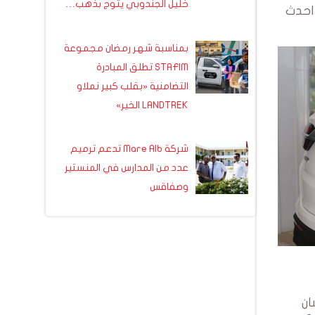
خليل الجندوبي يتوج بذهب…
ة احدث
بمناسبة شهر رمضان مجموعة
STAFIM تطلق المبادرة
التضامنية «بقلب كبير نملاو
LANDTREK الخير»
شركة Mare Alb تدعم ترميم
عدد من المدارس في المنستير
وصفاقس
لنسان