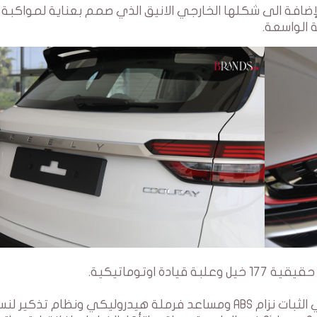
كل الكماليات بالإضافة الى شكلها الخارجي الانيق الذي صمم بعناية لمواكب
 الواسعة.
تحتوي السيارة على ESC تحكم اوتوماتيكي في الثبات نزام ABS ومساعد فرملة هيدروليكي ونظام تذكير 