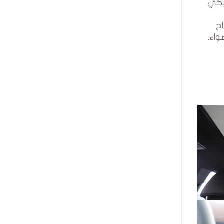
توماتيكي
مفتاح