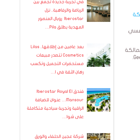
في تجربة جديدة تجمع بين
الرياضة والرفاهية.. نزل
كة
Iberostar رويال المنصور
المهدية يطلق Pila…
افسي
بعد عامين من إطلاقها.. Lilas
امة السيارات Volvo ( باعتبار ان شركة Geely هي المالكة
Cosmetics تتصدر مبيعات
مستحضرات التجميل وتكسب
رهان الثقة في ا…
فندق Iberostar Royal El
Mansour… عنوان للضيافة
الراقية وتجربة سياحية متكاملة
على شوا…
شركة عجين الحلفاء والورق