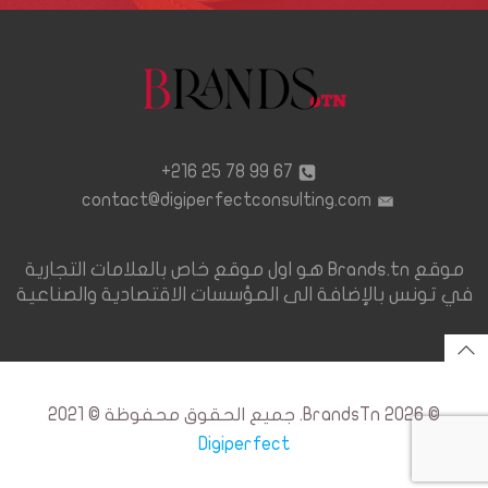
67 99 78 25 216+
contact@digiperfectconsulting.com
موقع Brands.tn هو اول موقع خاص بالعلامات التجارية
في تونس بالإضافة الى المؤسسات الاقتصادية والصناعية
© 2026 BrandsTn. جميع الحقوق محفوظة © 2021
Digiperfect