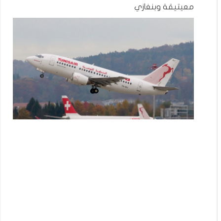
معيتيقة وبنغازي