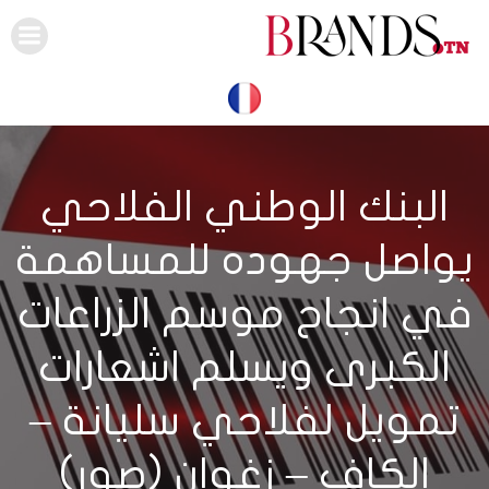
Skip
to
content
البنك الوطني الفلاحي
يواصل جهوده للمساهمة
في انجاح موسم الزراعات
الكبرى ويسلم اشعارات
تمويل لفلاحي سليانة –
الكاف – زغوان (صور)