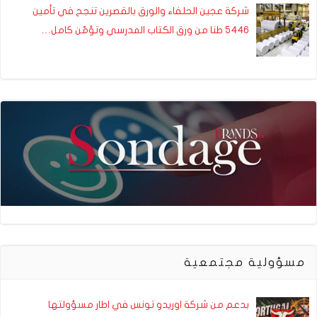
شركة عجين الحلفاء والورق بالقصرين تنجح في تأمين
5446 طنا من ورق الكتاب المدرسي وتؤمّن كامل…
مسؤولية مجتمعية
بدعم من شركة اوريدو تونس في اطار مسؤولتها