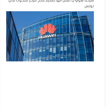
شركة هواوي تعلن انها تعتزم فتح مركز للبحوث في
تونس