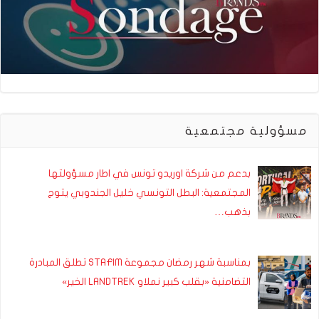
مسؤولية مجتمعية
بدعم من شركة اوريدو تونس في اطار مسؤولتها
المجتمعية: البطل التونسي خليل الجندوبي يتوج
بذهب…
بمناسبة شهر رمضان مجموعة STAFIM تطلق المبادرة
التضامنية «بقلب كبير نملاو LANDTREK الخير»