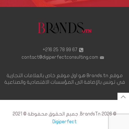
67 99 78 25 216+
contact@digiperfectconsulting.com
موقع Brands.tn هو اول موقع خاص بالعلامات التجارية
في تونس بالإضافة الى المؤسسات الاقتصادية والصناعية
© 2026 BrandsTn. جميع الحقوق محفوظة © 2021
Digiperfect