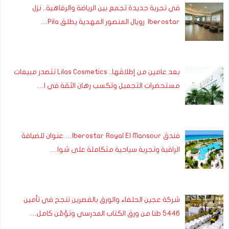
في تجربة جديدة تجمع بين الرياضة والرفاهية.. نزل
Iberostar رويال المنصور المهدية يطلق Pila…
بعد عامين من إطلاقها.. Lilas Cosmetics تتصدر مبيعات
مستحضرات التجميل وتكسب رهان الثقة في ا…
فندق Iberostar Royal El Mansour… عنوان للضيافة
الراقية وتجربة سياحية متكاملة على شوا…
شركة عجين الحلفاء والورق بالقصرين تنجح في تأمين
5446 طنا من ورق الكتاب المدرسي وتؤمّن كامل…