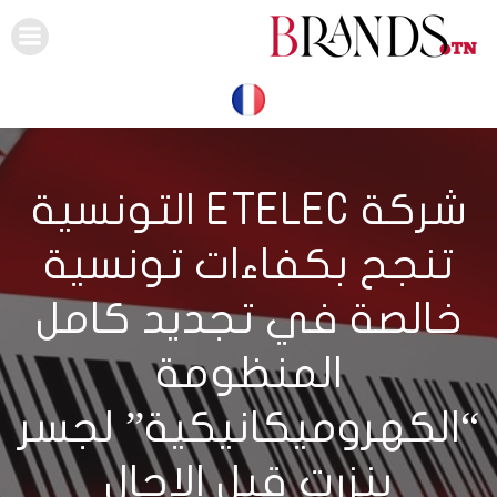
Skip
to
content
شركة ETELEC التونسية
تنجح بكفاءات تونسية
خالصة في تجديد كامل
المنظومة
“الكهروميكانيكية” لجسر
بنزرت قبل الاجال