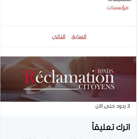
مؤسسات
تصفّح
تصفّح
السابق
التالي
المقالات
المقالات
لا ردود حتى الان
اترك تعليقاً