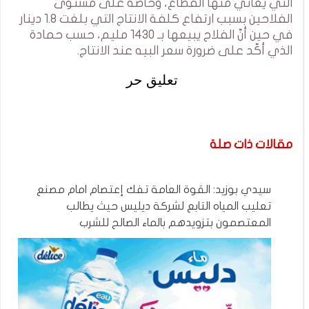
التي يعاني منها القطاع، وخاصة على مستوى
الفلاحين بسبب ارتفاع كلفة الانتاج التي بلغت 1.8 دينار
في حين أنّ الفلاح يبيعها بـ 1430 مليم، حسب حمادة
الذي أكّد على ضرورة سعر البيه عند الانتاج.
تعليق حر
مقالات ذات صلة
سيدي بوزيد: القوة العامة تفك إعتصام امام مصنع
تعليب المياه التابع لشركة ديليس حيث يطالب
المعتصمون بتزويدهم بالماء الصالح للشرب