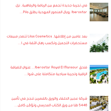
في تجربة جديدة تجمع بين الرياضة والرفاهية.. نزل
Iberostar رويال المنصور المهدية يطلق Pila…
بعد عامين من إطلاقها.. Lilas Cosmetics تتصدر مبيعات
مستحضرات التجميل وتكسب رهان الثقة في ا…
فندق Iberostar Royal El Mansour… عنوان للضيافة
الراقية وتجربة سياحية متكاملة على شوا…
شركة عجين الحلفاء والورق بالقصرين تنجح في تأمين
5446 طنا من ورق الكتاب المدرسي وتؤمّن كامل…