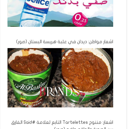
اشعار مواطن: ديدان في علبة هريسة البستان (صور)
اشعار: مننوج Tartelettes التابع لعلامة #Said الفارق