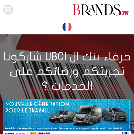
Skip
to
content
حرفاء بنك ال UBCI شاركونا
تجربتكم ورضائكم على
الخدمات ؟