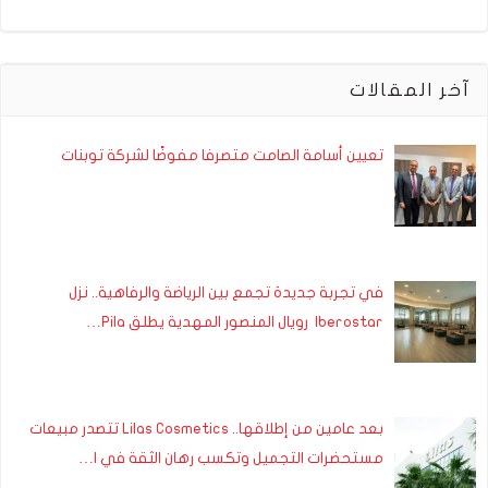
آخر المقالات
تعيين أسامة الصامت متصرفا مفوضًا لشركة توبنات
في تجربة جديدة تجمع بين الرياضة والرفاهية.. نزل
Iberostar رويال المنصور المهدية يطلق Pila…
بعد عامين من إطلاقها.. Lilas Cosmetics تتصدر مبيعات
مستحضرات التجميل وتكسب رهان الثقة في ا…