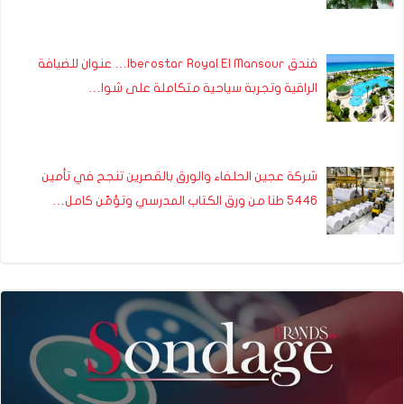
فندق Iberostar Royal El Mansour… عنوان للضيافة
الراقية وتجربة سياحية متكاملة على شوا…
شركة عجين الحلفاء والورق بالقصرين تنجح في تأمين
5446 طنا من ورق الكتاب المدرسي وتؤمّن كامل…