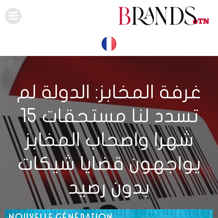
Skip
to
content
غرفة المخابز: الدولة لم
تسدد لنا مستحقات 15
شهرا واصحاب المخابز
يواجهون قضايا شيكات
بدون رصيد