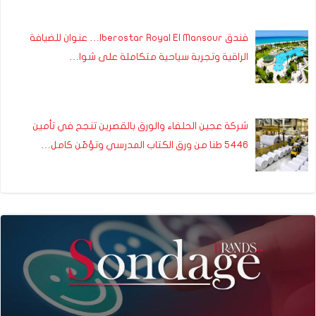
فندق Iberostar Royal El Mansour… عنوان للضيافة
الراقية وتجربة سياحية متكاملة على شوا…
شركة عجين الحلفاء والورق بالقصرين تنجح في تأمين
5446 طنا من ورق الكتاب المدرسي وتؤمّن كامل…