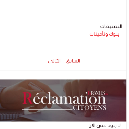
التصنيفات
بنوك وتأمينات
تصفّح
تصفّح
السابق
التالي
المقالات
المقالات
لا ردود حتى الان