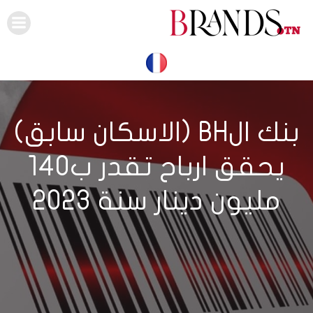
Skip
to
content
بنك الBH (الاسكان سابق)
يحقق ارباح تقدر ب140
مليون دينار سنة 2023