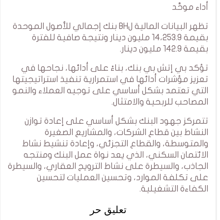
أداء موحَّد
تظهر البيانات المالية لBH بنك إجمالي للأصول الموحدة
بقيمة 14،253.9 مليون دينار ونتيجة صافية للفترة
بقيمة 142.9 مليون دينار.
تؤكد بي إتش بي بنك، بناءً على أدائها، نجاحها في
تعزيز مؤشرات أدائها في استمرارية تنفيذ استراتيجيتها
التي تعتمد بشكل أساسي على توجيه العملاء والنمو
المصاحب للربحية والامتثال.
تتمركز جهود البنك بشكل أساسي على إعادة توازن
النشاط بين قطاع الشركات، والمشاريع الصغيرة
والمتوسطة، والقطاع التجزئي، وإعادة تنشيط نشاط
الائتمان السكني، الذي يعد نواة عمل البنك ومنتجه
الجاذب، والسيطرة على نشاط الترويج العقاري، والسيطرة
على تكلفة الموارد، وتحسين العمليات لتحسين
الكفاءة التشغيلية.
تعليق حر