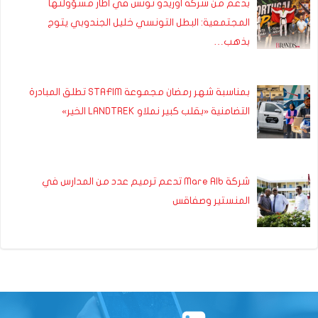
بدعم من شركة اوريدو تونس في اطار مسؤولتها
المجتمعية: البطل التونسي خليل الجندوبي يتوج
بذهب…
بمناسبة شهر رمضان مجموعة STAFIM تطلق المبادرة
التضامنية «بقلب كبير نملاو LANDTREK الخير»
شركة Mare Alb تدعم ترميم عدد من المدارس في
المنستير وصفاقس