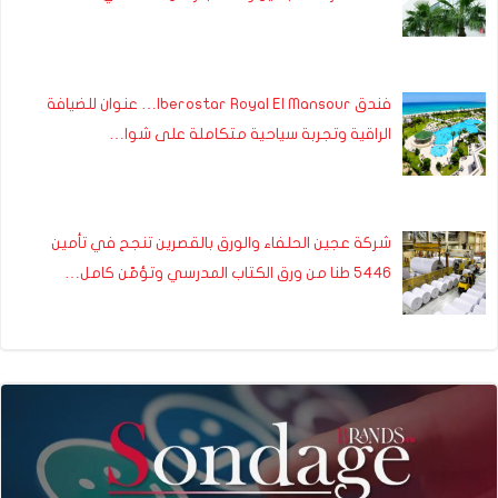
فندق Iberostar Royal El Mansour… عنوان للضيافة
الراقية وتجربة سياحية متكاملة على شوا…
شركة عجين الحلفاء والورق بالقصرين تنجح في تأمين
5446 طنا من ورق الكتاب المدرسي وتؤمّن كامل…