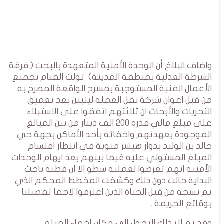
واضاف البلاغ أن الوحدة الأمنية المتعهدة بالبحث ( فرقة
الشرطة العدلية بمنطقة المدينة) تولت القيام بجميع
الأعمال الفنية المستوجبة بمسرح الواقعة المصرح به
من قبل اعوان شركة نقل العملة ليتبين بعد تعميق
التحريات والأبحاث ان ثلاثتهم اتفقوا على الاستيلاء
على مبلغ مالي قدره 200 الف دينار من بين المبالغ
الموجودة بعهدتهم واخفائه بأحد الأماكن بجهة حي
خالد بن الوليد بدوار هيشر منوبة في انتظار اقتسام
المبلغ المستولي عليه فيما بينهم بعد ايهام الوحدات
الأمنية انهم تعرضوا لعملية سطو الا ان فطنة باحث
البداية حالت دون ذلك وكشفت المخطط المحكم الذي
تم نسجه من قبل الجناة الذين اعترفوا لاحقا تفصيليا
بوقائع الجريمة .
وقد تم اثر ذلك التحول إلى مكان إخفاء المبلغ