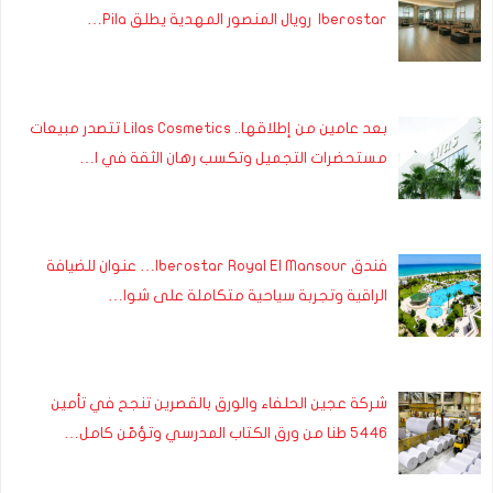
Iberostar رويال المنصور المهدية يطلق Pila…
بعد عامين من إطلاقها.. Lilas Cosmetics تتصدر مبيعات
مستحضرات التجميل وتكسب رهان الثقة في ا…
فندق Iberostar Royal El Mansour… عنوان للضيافة
الراقية وتجربة سياحية متكاملة على شوا…
شركة عجين الحلفاء والورق بالقصرين تنجح في تأمين
5446 طنا من ورق الكتاب المدرسي وتؤمّن كامل…