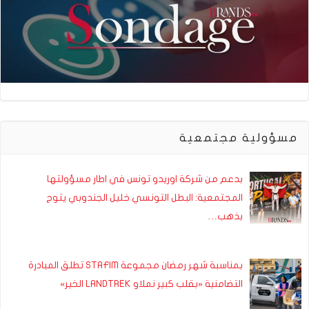
مسؤولية مجتمعية
بدعم من شركة اوريدو تونس في اطار مسؤولتها
المجتمعية: البطل التونسي خليل الجندوبي يتوج
بذهب…
بمناسبة شهر رمضان مجموعة STAFIM تطلق المبادرة
التضامنية «بقلب كبير نملاو LANDTREK الخير»