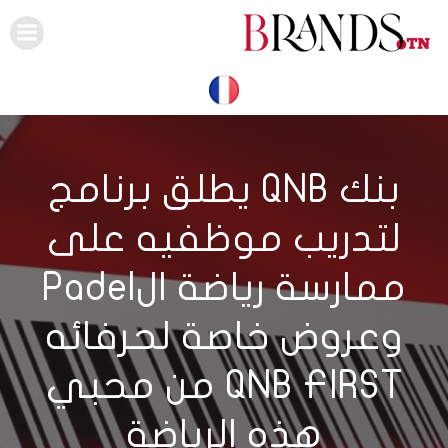
Skip
to
content
بنك QNB يطلق برنامج
لتدريب موظفيه على
ممارسة رياضة الPadel
وعروض خاصة لحرفائه
QNB FIRST من محبي
هذه الرياضة