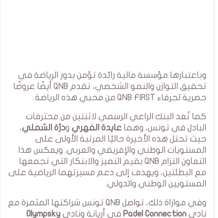
وباعتبارها مؤسسة مالية رائدة تؤمن بدور الرياضة في
تحقيق التوازن والنمو الشخصي، تقدم QNB أيضًا عروضًا
حصرية لحرفاء QNB FIRST من محبي هذه الرياضة.
كما تُعد البنك الراعي الرسمي لاثنتين من محترفات
البادل في تونس، وهما
عايدة الفهري
و
درّة الشملي
،
حيث تحتل هذه الأخيرة حاليًا المرتبة الأولى على
المستويات الوطني والإفريقي والعربي. ويعكس هذا
التعاون التزام QNB بقيم التميز والابتكار التي تجمعها
مع البطلتين، ويهدف إلى دعم مسيرتهما الرياضية على
المستويين الوطني والدولي.
وفي موازاة ذلك، تواصل QNB تونس شراكتها المثمرة مع
نادي
Padel Connection
في أريانة ونادي
Olympsky