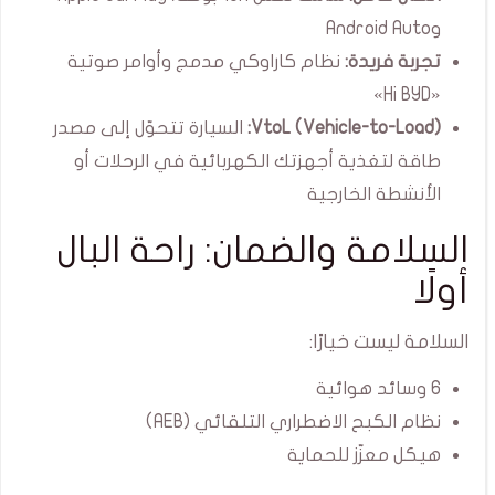
وAndroid Auto
تجربة فريدة:
نظام كاراوكي مدمج وأوامر صوتية
«Hi BYD»
VtoL (Vehicle-to-Load):
السيارة تتحوّل إلى مصدر
طاقة لتغذية أجهزتك الكهربائية في الرحلات أو
الأنشطة الخارجية
السلامة والضمان: راحة البال
أولًا
السلامة ليست خيارًا:
6 وسائد هوائية
نظام الكبح الاضطراري التلقائي (AEB)
هيكل معزّز للحماية