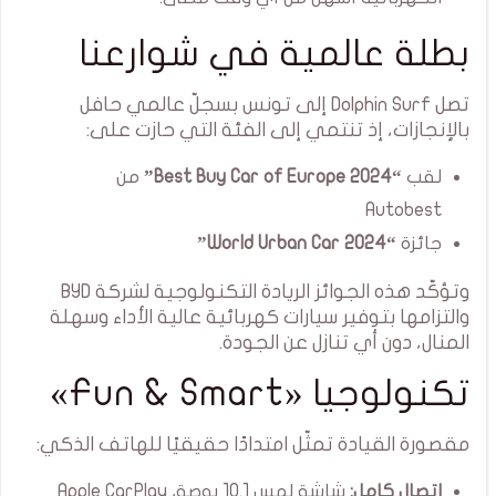
بطلة عالمية في شوارعنا
تصل Dolphin Surf إلى تونس بسجلّ عالمي حافل
بالإنجازات، إذ تنتمي إلى الفئة التي حازت على:
لقب
“Best Buy Car of Europe 2024”
من
Autobest
جائزة
“World Urban Car 2024”
وتؤكّد هذه الجوائز الريادة التكنولوجية لشركة BYD
والتزامها بتوفير سيارات كهربائية عالية الأداء وسهلة
المنال، دون أي تنازل عن الجودة.
تكنولوجيا «Fun & Smart»
مقصورة القيادة تمثّل امتدادًا حقيقيًا للهاتف الذكي:
اتصال كامل:
شاشة لمس 10.1 بوصة، Apple CarPlay