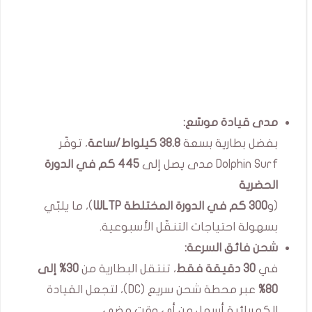
مدى قيادة موسّع:
بفضل بطارية بسعة
38.8 كيلواط/ساعة
، توفّر
Dolphin Surf مدى يصل إلى
445 كم في الدورة
الحضرية
(و
300 كم في الدورة المختلطة WLTP
)، ما يلبّي
بسهولة احتياجات التنقّل الأسبوعية.
شحن فائق السرعة:
في
30 دقيقة فقط
، تنتقل البطارية من
30% إلى
80%
عبر محطة شحن سريع (DC)، لتجعل القيادة
الكهربائية أسهل من أي وقت مضى.