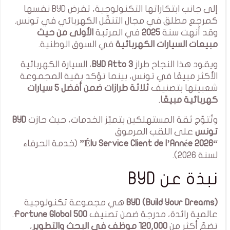
إلى جانب ابتكاراتها التكنولوجية، تفرض BYD نفسها
كمرجع مطلق في مجال التنقّل الكهربائي في تونس.
وقد أنهت سنة
2025
في المرتبة
الأولى من حيث
مبيعات السيارات الكهربائية
في السوق الوطنية.
ويقود هذا النجاح طراز
BYD Atto 3
، السيارة الكهربائية
الأكثر مبيعًا في تونس، بينما تؤكد بقية المجموعة
شعبيتها بتصنيف
ثلاثة طرازات ضمن أفضل 5 سيارات
كهربائية مبيعًا
.
وتُتوّج ثقة المستهلكين بتميّز الخدمات، حيث حازت
BYD
تونس
على اللقب المرموق
“Élu Service Client de l’Année 2026”
(خدمة الحرفاء
لسنة 2026).
نبذة عن BYD
BYD (Build Your Dreams)
هي مجموعة تكنولوجية
عالمية رائدة، مدرجة ضمن تصنيف
Fortune Global 500
.
تضمّ أكثر من
120,000 موظف في البحث والتطوير
،