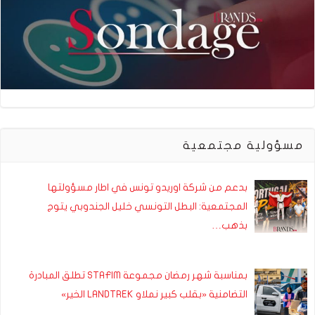
مسؤولية مجتمعية
بدعم من شركة اوريدو تونس في اطار مسؤولتها
المجتمعية: البطل التونسي خليل الجندوبي يتوج
بذهب…
بمناسبة شهر رمضان مجموعة STAFIM تطلق المبادرة
التضامنية «بقلب كبير نملاو LANDTREK الخير»