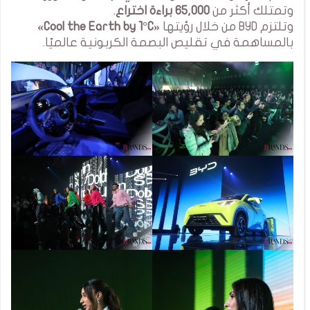
وتمتلك أكثر من
65,000 براءة اختراع
.
وتلتزم BYD من خلال رؤيتها
«Cool the Earth by 1°C»
بالمساهمة في تقليص البصمة الكربونية عالميًا.