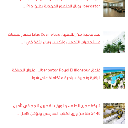
Iberostar رويال المنصور المهدية يطلق Pila…
بعد عامين من إطلاقها.. Lilas Cosmetics تتصدر مبيعات
مستحضرات التجميل وتكسب رهان الثقة في ا…
فندق Iberostar Royal El Mansour… عنوان للضيافة
الراقية وتجربة سياحية متكاملة على شوا…
شركة عجين الحلفاء والورق بالقصرين تنجح في تأمين
5446 طنا من ورق الكتاب المدرسي وتؤمّن كامل…