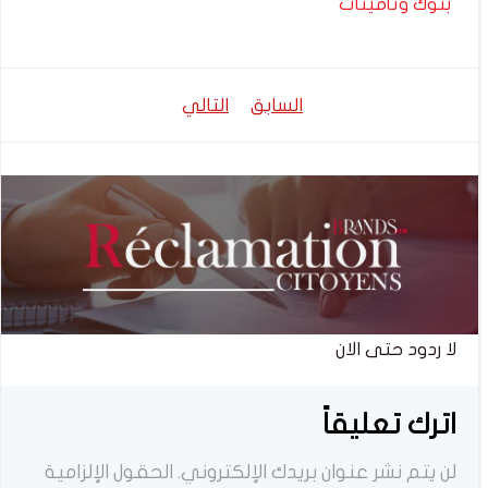
بنوك وتأمينات
تصفّح
تصفّح
السابق
التالي
المقالات
المقالات
لا ردود حتى الان
اترك تعليقاً
لن يتم نشر عنوان بريدك الإلكتروني.
الحقول الإلزامية