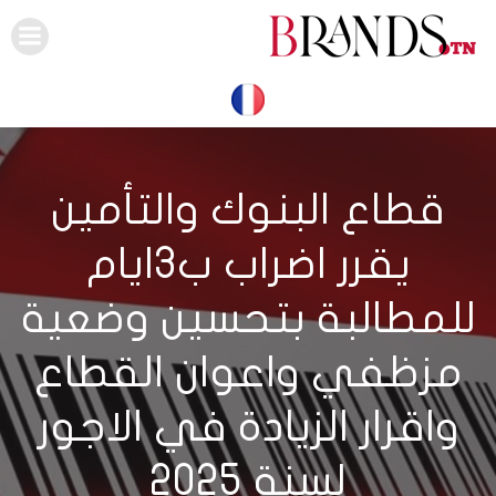
Skip
to
content
قطاع البنوك والتأمين
يقرر اضراب ب3ايام
للمطالبة بتحسين وضعية
مزظفي واعوان القطاع
واقرار الزيادة في الاجور
لسنة 2025