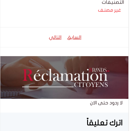
التصنيفات
غير مصنف
تصفّح
تصفّح
السابق
التالي
المقالات
المقالات
لا ردود حتى الان
اترك تعليقاً