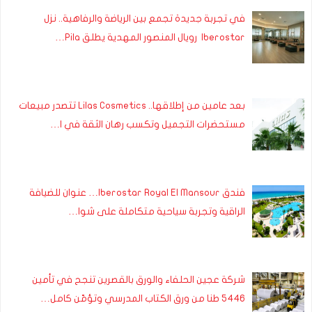
في تجربة جديدة تجمع بين الرياضة والرفاهية.. نزل
Iberostar رويال المنصور المهدية يطلق Pila…
بعد عامين من إطلاقها.. Lilas Cosmetics تتصدر مبيعات
مستحضرات التجميل وتكسب رهان الثقة في ا…
فندق Iberostar Royal El Mansour… عنوان للضيافة
الراقية وتجربة سياحية متكاملة على شوا…
شركة عجين الحلفاء والورق بالقصرين تنجح في تأمين
5446 طنا من ورق الكتاب المدرسي وتؤمّن كامل…