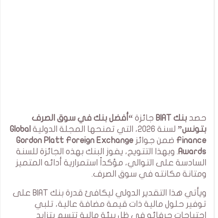
حصد
بنك BIAT
جائزة
“أفضل بنك في سوق الصرف
بتونس”
لسنة 2026، التي تمنحها المجلة الدولية
Global
Finance
ضمن جوائز
Gordon Platt Foreign Exchange
Awards
. وبهذا التتويج، يفوز البنك بهذه الجائزة للسنة
السادسة على التوالي، مؤكداً استمرارية أدائه المتميز
ومتانة مكانته في سوق الصرف.
ويأتي هذا التقدير الدولي ليكافئ قدرة بنك BIAT على
توفير حلول مالية ذات قيمة مضافة عالية، تلبي
احتياجات حرفائه في ظل بيئة مالية تتسم بتزايد