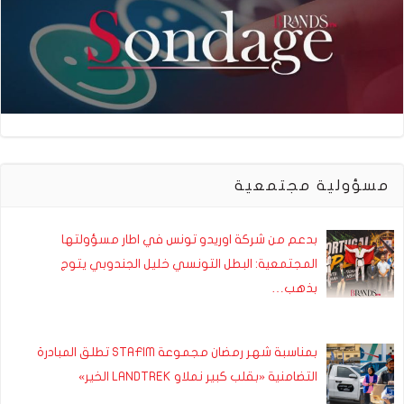
مسؤولية مجتمعية
بدعم من شركة اوريدو تونس في اطار مسؤولتها
المجتمعية: البطل التونسي خليل الجندوبي يتوج
بذهب…
بمناسبة شهر رمضان مجموعة STAFIM تطلق المبادرة
التضامنية «بقلب كبير نملاو LANDTREK الخير»