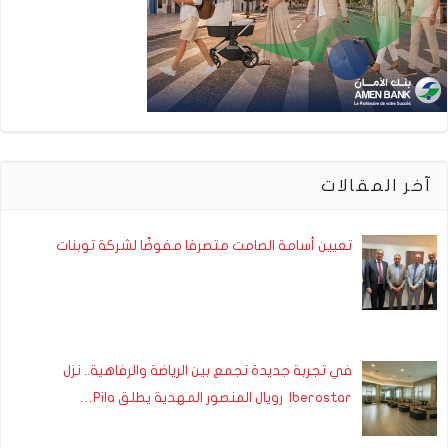
آخر المقالات
تعيين أسامة الصامت متصرفا مفوضًا لشركة توبنات
في تجربة جديدة تجمع بين الرياضة والرفاهية.. نزل
Iberostar رويال المنصور المهدية يطلق Pila…