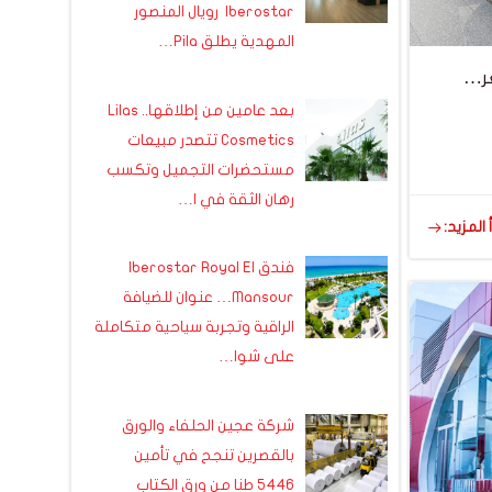
Iberostar رويال المنصور
المهدية يطلق Pila…
عر…
بعد عامين من إطلاقها.. Lilas
Cosmetics تتصدر مبيعات
مستحضرات التجميل وتكسب
رهان الثقة في ا…
 المزيد:
فندق Iberostar Royal El
Mansour… عنوان للضيافة
الراقية وتجربة سياحية متكاملة
على شوا…
شركة عجين الحلفاء والورق
بالقصرين تنجح في تأمين
5446 طنا من ورق الكتاب