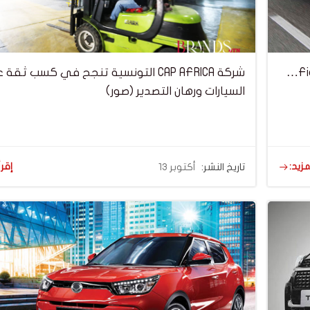
راي المواطن التونسي في سيارة Fiat Panda Populaire…
شركة CAP AFRICA التونسية تنجح في كسب ثق
السيارات ورهان التصدير (صور)
مزيد:
إقرأ
تاريخ النشر:
أكتوبر 13