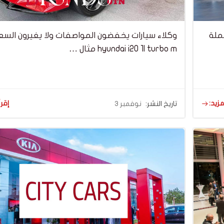
 جملة
وكلاء سيارات يخفضون المواصفات ولا يغيرون الس
hyundai i20 1l turbo m مثال …
مزيد:
إقرأ
تاريخ النشر:
نوفمبر 3