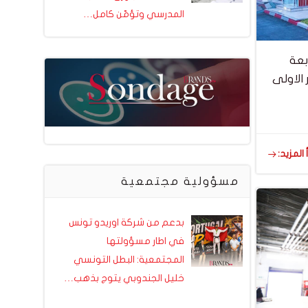
المدرسي وتؤمّن كامل…
رباح شركة City Cars التابعة
قرابة 40% خلال ال9 اشهر الاولى
 المزيد:
مسؤولية مجتمعية
بدعم من شركة اوريدو تونس
في اطار مسؤولتها
المجتمعية: البطل التونسي
خليل الجندوبي يتوج بذهب…