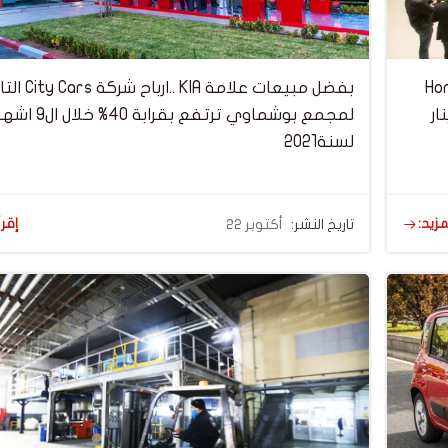
رح Honda City
بفضل مبيعات علامة KIA ..ا
لمجمع بوشماوي ترتفع ب
لسنة2021
مزيد:
إقرأ
تاريخ النشر:
أكتوبر 22