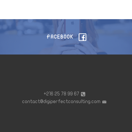
FACEBOOK
67 99 78 25 216+
contact@digiperfectconsulting.com