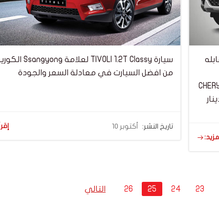
بله
سيارة TIVOLI 1.2T Classy ل
من افضل السيارت في معادلة السعر والجودة
 سيارة CHERY TIGGO 8
إقرأ
تاريخ النشر:
أكتوبر 10
مزيد:
Posts
Page
Page
Page
Page
23
24
25
26
التالي
navigation
navig