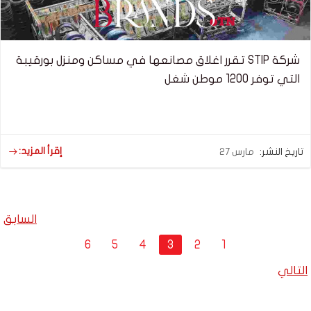
شركة STIP تقرر اغلاق مصانعها في مساكن ومنزل بورقيبة
التي توفر 1200 موطن شغل
إقرأ المزيد:
تاريخ النشر:
مارس 27
Posts
السابق
navigation
Posts
Page
Page
Page
Page
Page
Page
6
5
4
3
2
1
navigation
Posts
التالي
navigation