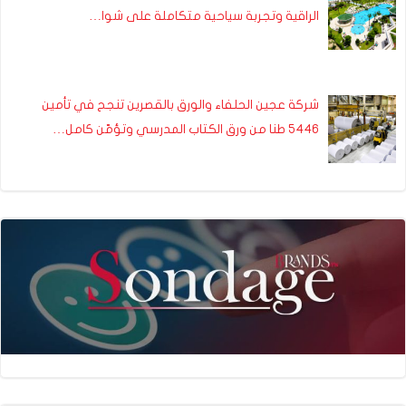
الراقية وتجربة سياحية متكاملة على شوا…
شركة عجين الحلفاء والورق بالقصرين تنجح في تأمين
5446 طنا من ورق الكتاب المدرسي وتؤمّن كامل…