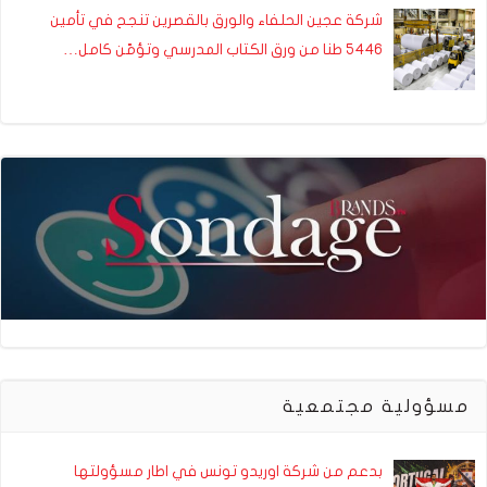
شركة عجين الحلفاء والورق بالقصرين تنجح في تأمين
5446 طنا من ورق الكتاب المدرسي وتؤمّن كامل…
مسؤولية مجتمعية
بدعم من شركة اوريدو تونس في اطار مسؤولتها