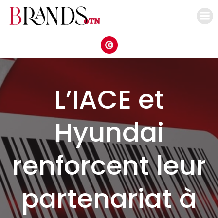
Aller
au
contenu
L’IACE et
Hyundai
renforcent leur
partenariat à