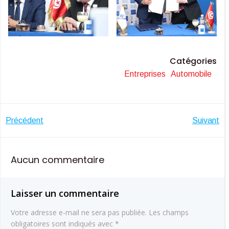
Catégories
Entreprises
Automobile
Navigation
Navigatio
Précédent
Suivant
de
de
Aucun commentaire
l’article
l’article
Laisser un commentaire
Votre adresse e-mail ne sera pas publiée.
Les champs
obligatoires sont indiqués avec
*