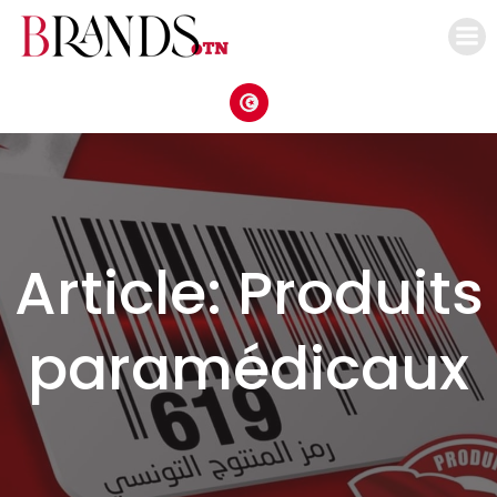
Aller
au
contenu
Article: Produits
paramédicaux