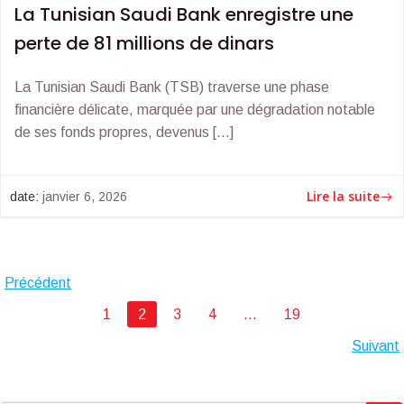
La Tunisian Saudi Bank enregistre une
perte de 81 millions de dinars
La Tunisian Saudi Bank (TSB) traverse une phase
financière délicate, marquée par une dégradation notable
de ses fonds propres, devenus […]
Lire la suite
date:
janvier 6, 2026
Posts
Précédent
Posts
Page
Page
Page
Page
Page
1
2
3
4
…
19
navigation
Posts
Suivant
navigation
navigation