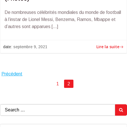
De nombreuses célébrités mondiales du monde de football
à l’instar de Lionel Messi, Benzema, Ramos, Mbappe et
d’autres sont apparues […]
Lire la suite
date:
septembre 9, 2021
Posts
Précédent
Posts
Page
Page
1
2
navigation
navigation
Search
for: