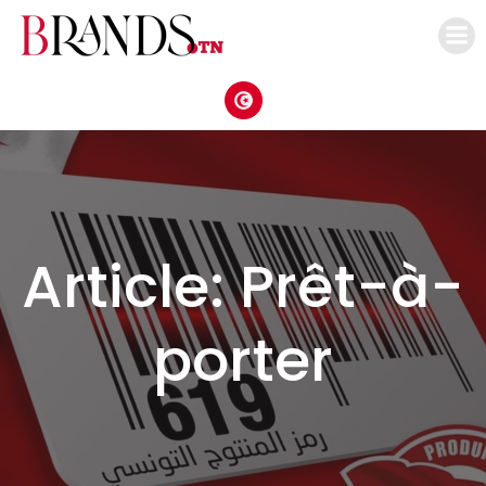
Aller
au
contenu
Article: Prêt-à-
porter