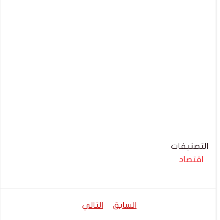
التصنيفات
اقتصاد
تصفّح
تصفّح
السابق
التالي