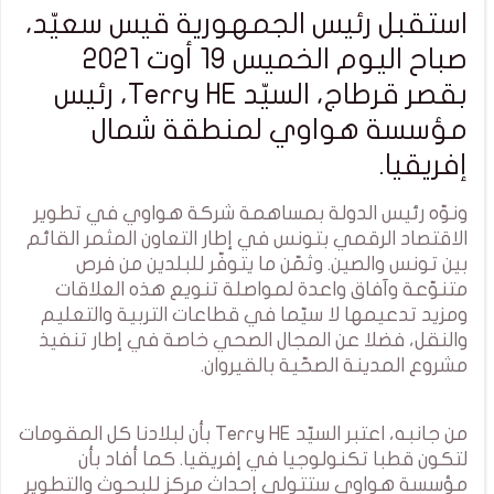
استقبل رئيس الجمهورية قيس سعيّد،
صباح اليوم الخميس 19 أوت 2021
بقصر قرطاج، السيّد Terry HE، رئيس
مؤسسة هواوي لمنطقة شمال
إفريقيا.
ونوّه رئيس الدولة بمساهمة شركة هواوي في تطوير
الاقتصاد الرقمي بتونس في إطار التعاون المثمر القائم
بين تونس والصين. وثمّن ما يتوفّر للبلدين من فرص
متنوّعة وآفاق واعدة لمواصلة تنويع هذه العلاقات
ومزيد تدعيمها لا سيّما في قطاعات التربية والتعليم
والنقل، فضلا عن المجال الصحي خاصة في إطار تنفيذ
مشروع المدينة الصحّية بالقيروان.
من جانبه، اعتبر السيّد Terry HE بأن لبلادنا كل المقومات
لتكون قطبا تكنولوجيا في إفريقيا. كما أفاد بأن
مؤسسة هواوي ستتولى إحداث مركز للبحوث والتطوير