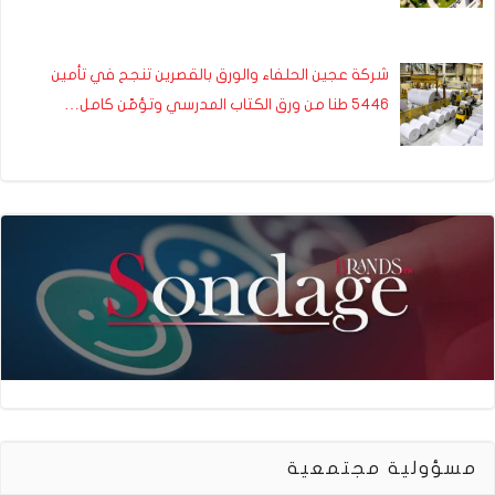
شركة عجين الحلفاء والورق بالقصرين تنجح في تأمين
5446 طنا من ورق الكتاب المدرسي وتؤمّن كامل…
مسؤولية مجتمعية