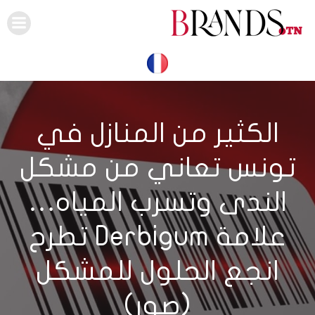
Skip
to
content
الكثير من المنازل في
تونس تعاني من مشكل
الندى وتسرب المياه…
علامة Derbigum تطرح
انجع الحلول للمشكل
(صور)