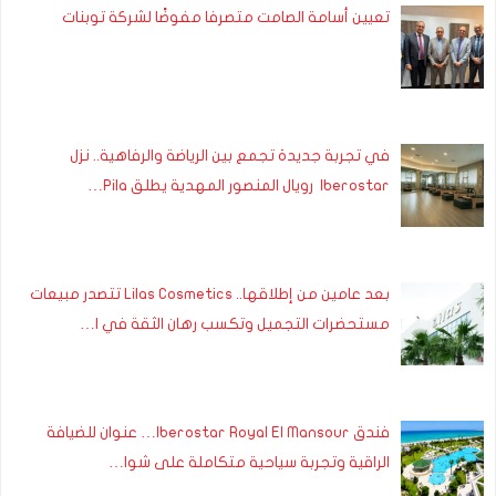
تعيين أسامة الصامت متصرفا مفوضًا لشركة توبنات
في تجربة جديدة تجمع بين الرياضة والرفاهية.. نزل
Iberostar رويال المنصور المهدية يطلق Pila…
بعد عامين من إطلاقها.. Lilas Cosmetics تتصدر مبيعات
مستحضرات التجميل وتكسب رهان الثقة في ا…
فندق Iberostar Royal El Mansour… عنوان للضيافة
الراقية وتجربة سياحية متكاملة على شوا…