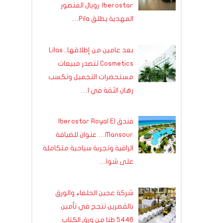
Iberostar رويال المنصور
المهدية يطلق Pila…
بعد عامين من إطلاقها.. Lilas
Cosmetics تتصدر مبيعات
مستحضرات التجميل وتكسب
رهان الثقة في ا…
فندق Iberostar Royal El
Mansour… عنوان للضيافة
الراقية وتجربة سياحية متكاملة
على شوا…
شركة عجين الحلفاء والورق
بالقصرين تنجح في تأمين
5446 طنا من ورق الكتاب