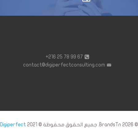
67 99 78 25 216+
contact@digiperfectconsulting.com
© 2026 BrandsTn. جميع الحقوق محفوظة © 2021
Digiperfect