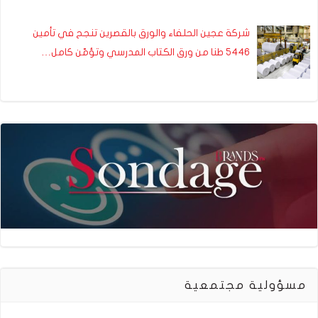
شركة عجين الحلفاء والورق بالقصرين تنجح في تأمين
5446 طنا من ورق الكتاب المدرسي وتؤمّن كامل…
مسؤولية مجتمعية