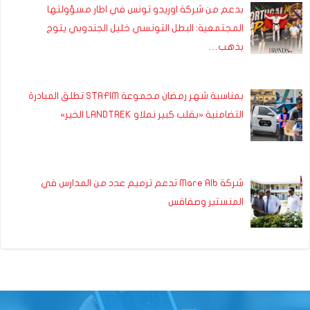
بدعم من شركة اوريدو تونس في اطار مسؤولتها
المجتمعية: البطل التونسي خليل الجندوبي يتوج
بذهب…
بمناسبة شهر رمضان مجموعة STAFIM تطلق المبادرة
التضامنية «بقلب كبير نملاو LANDTREK الخير»
شركة Mare Alb تدعم ترميم عدد من المدارس في
المنستير وصفاقس