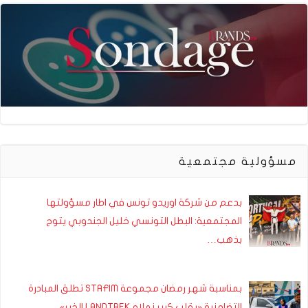
مسؤولية مجتمعية
بدعم من شركة اوريدو تونس في اطار مسؤولتها
المجتمعية: البطل التونسي خليل الجندوبي يتوج
بذهب…
بمناسبة شهر رمضان مجموعة STAFIM تطلق المبادرة
التضامنية «بقلب كبير نملاو LANDTREK الخير»