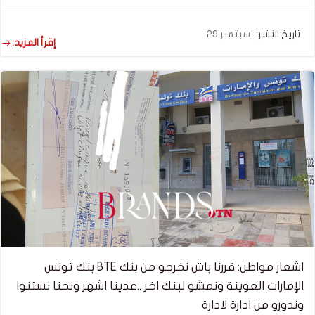
تاريخ النشر:
سبتمبر 29
إقرأ المزيد:
اشعار مواطن: قررنا باش نخرجو من بنك BTE بنك تونس
الإمارات العوينة ونمشو لبنك اخر ..عدينا اشهر ونحنا نستنوا
وندورو من ادارة لادارة