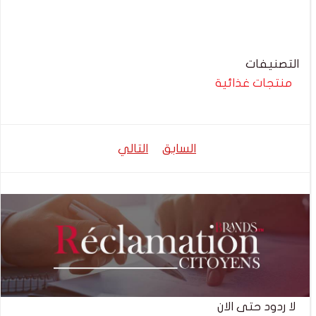
التصنيفات
منتجات غذائية
تصفّح
تصفّح
السابق
التالي
المقالات
المقالات
لا ردود حتى الان