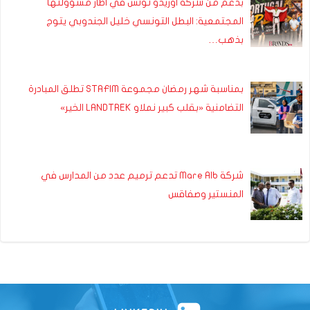
بدعم من شركة اوريدو تونس في اطار مسؤولتها
المجتمعية: البطل التونسي خليل الجندوبي يتوج
بذهب…
بمناسبة شهر رمضان مجموعة STAFIM تطلق المبادرة
التضامنية «بقلب كبير نملاو LANDTREK الخير»
شركة Mare Alb تدعم ترميم عدد من المدارس في
المنستير وصفاقس