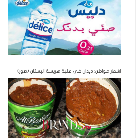
اشعار مواطن: ديدان في علبة هريسة البستان (صور)