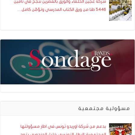
شركة عجين الحلفاء والورق بالقصرين تنجح في تأمين
5446 طنا من ورق الكتاب المدرسي وتؤمّن كامل…
مسؤولية مجتمعية
بدعم من شركة اوريدو تونس في اطار مسؤولتها
المجتمعية: البطل التونسي خليل الجندوبي يتوج